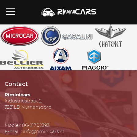
Contact
Riminicars
Industriestraat 2
3281LB Numansdorp
Mobiel: 06-21702393
E-mail : info@riminicars.nl