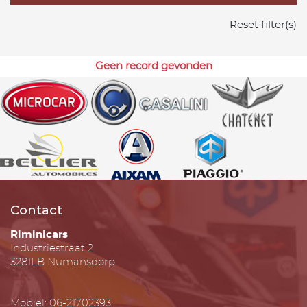
Reset filter(s)
Geen record gevonden
Contact
Riminicars
Industriestraat 2
3281LB Numansdorp
Mobiel: 06-21702393