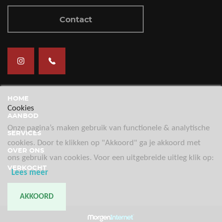
Contact
HOME
Cookies
AANBOD
Onze pagina’s maken gebruik van functionele & analytische
SERVICES
cookies. Door te klikken op "Akkoord" ga je akkoord met
OVER ONS
ons gebruik van cookies. Voor een uitgebreide uitleg klik op:
VERKOCHT
Lees meer
CONTACT
AKKOORD