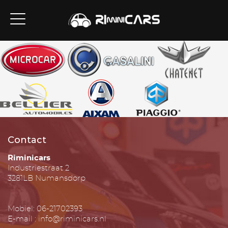
Contact
Riminicars
Industriestraat 2
3281LB Numansdorp
Mobiel: 06-21702393
E-mail : info@riminicars.nl