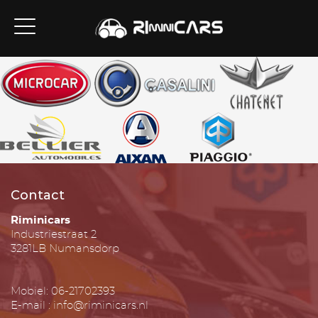
Contact
Riminicars
Industriestraat 2
3281LB Numansdorp
Mobiel: 06-21702393
E-mail : info@riminicars.nl