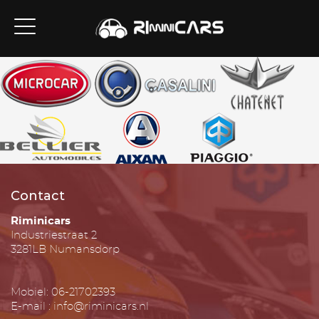
Contact
Riminicars
Industriestraat 2
3281LB Numansdorp
Mobiel: 06-21702393
E-mail : info@riminicars.nl