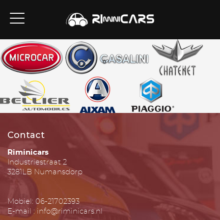
Contact
Riminicars
Industriestraat 2
3281LB Numansdorp
Mobiel: 06-21702393
E-mail : info@riminicars.nl