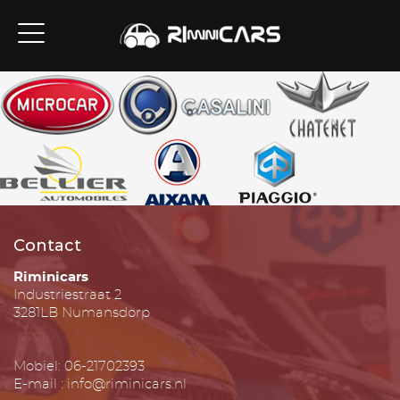
Contact
Riminicars
Industriestraat 2
3281LB Numansdorp
Mobiel: 06-21702393
E-mail : info@riminicars.nl