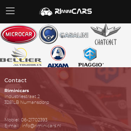
Contact
Riminicars
Industriestraat 2
3281LB Numansdorp
Mobiel: 06-21702393
E-mail : info@riminicars.nl